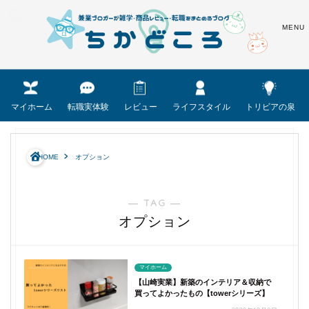
マイホーム
転職実体験
レビュー
ライフスタイル
トリビアの泉
HOME
オプション
― TAG ―
オプション
マイホーム
【山崎実業】新築のインテリア＆収納で
買ってよかったもの【towerシリーズ】