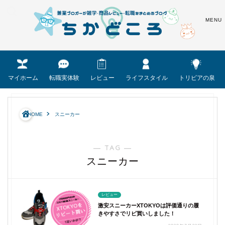
マイホーム
転職実体験
レビュー
ライフスタイル
トリビアの泉
HOME
スニーカー
― TAG ―
スニーカー
レビュー
激安スニーカーXTOKYOは評価通りの履
きやすさでリピ買いしました！