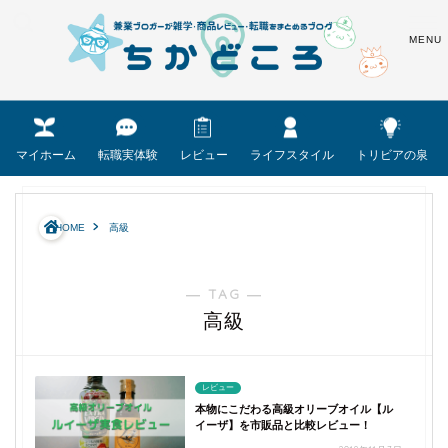
マイホーム
転職実体験
レビュー
ライフスタイル
トリビアの泉
HOME
高級
― TAG ―
高級
レビュー
本物にこだわる高級オリーブオイル【ル
イーザ】を市販品と比較レビュー！