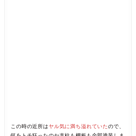
この時の近所は
ヤル気に満ち溢れていた
ので、
何をトチ狂ったのか支柱も棚板も全部塗装しま