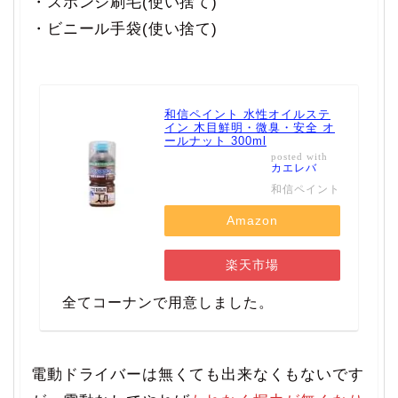
・スポンジ刷毛(使い捨て)
・ビニール手袋(使い捨て)
和信ペイント 水性オイルステ
イン 木目鮮明・微臭・安全 オ
ールナット 300ml
posted with
カエレバ
和信ペイント
Amazon
楽天市場
全てコーナンで用意しました。
電動ドライバーは無くても出来なくもないです