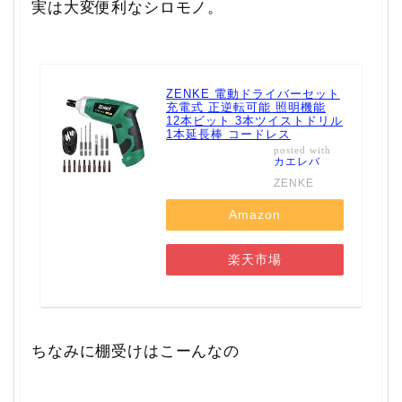
実は大変便利なシロモノ。
ZENKE 電動ドライバーセット
充電式 正逆転可能 照明機能
12本ビット 3本ツイストドリル
1本延長棒 コードレス
posted with
カエレバ
ZENKE
Amazon
楽天市場
ちなみに棚受けはこーんなの