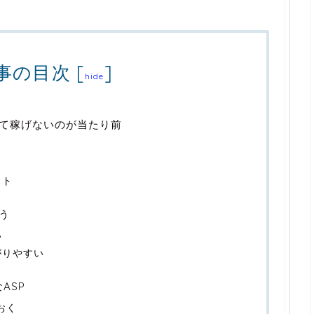
事の目次
[
]
hide
て稼げないのが当たり前
イト
う
い
がりやすい
ASP
おく