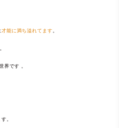
は
才能に満ち溢れてます
。
す。
世界です 。
ます。