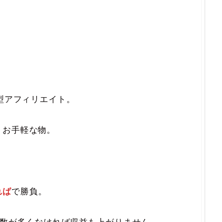
ク型アフィリエイト。
うお手軽な物。
れば
で勝負。