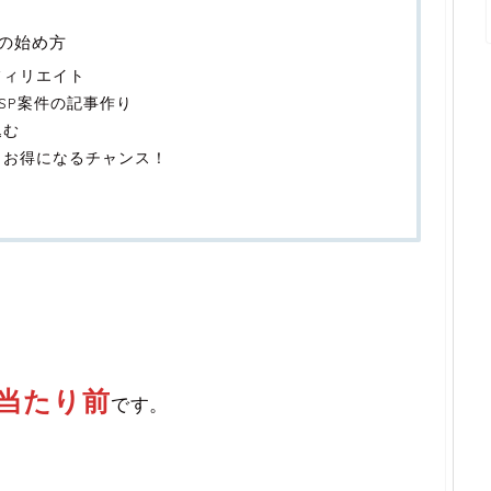
トの始め方
フィリエイト
SP案件の記事作り
込む
もお得になるチャンス！
当たり前
です。