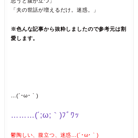
思うと腹が立つ」
「夫の世話が増えるだけ。迷惑。」
※色んな記事から抜粋しましたので参考元は割
愛します。
…(´･ω･｀)
………(´;ω;｀)ﾌﾞﾜｯ
鬱陶しい、腹立つ、迷惑…(´･ω･｀)