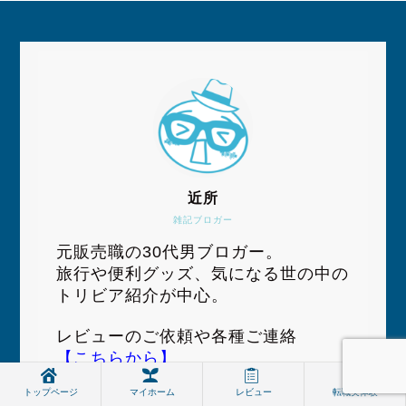
近所
雑記ブロガー
元販売職の30代男ブロガー。
旅行や便利グッズ、気になる世の中の
トリビア紹介が中心。
レビューのご依頼や各種ご連絡
【こちらから】
トップページ
マイホーム
レビュー
転職実体験
サブブログ：
あなたのためのおしゃれ