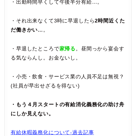
・出勤時間早くして午後半分有給…。
・それ出来なくて3時に早退したら
2時間近くた
だ働きかい…
。
・早退したところで
家帰る
。昼間っから宴会す
る気ならんし。お金ないし。
・小売・飲食・サービス業の人員不足は無視？
(社員が早出せざるを得ない)
・もう４月スタートの有給消化義務化の助け舟
にしか見えない。
有給休暇義務化について-過去記事