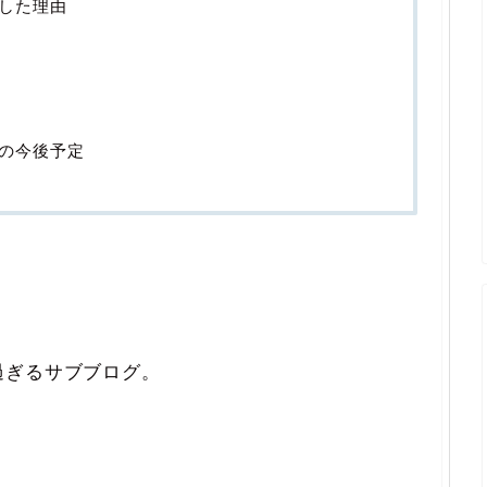
した理由
の今後予定
過ぎるサブブログ。
。