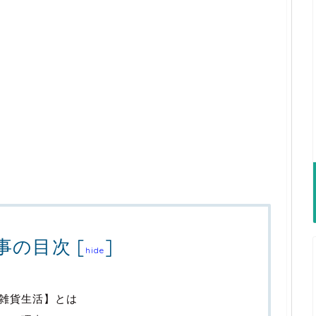
事の目次
[
]
hide
雑貨生活】とは