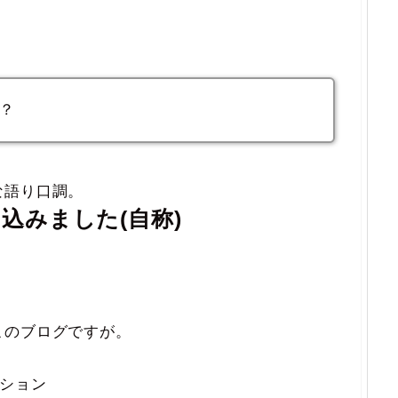
？
な語り口調。
込みました(自称)
このブログですが。
ション