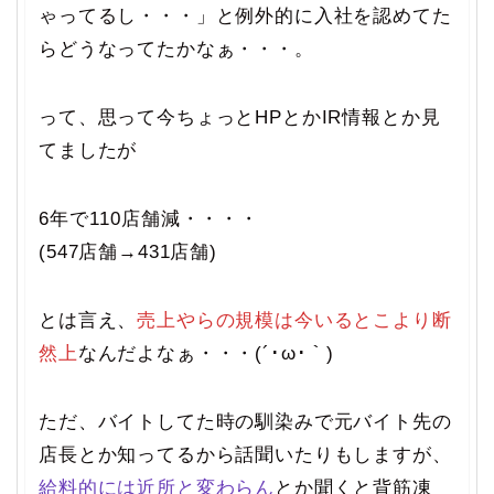
ゃってるし・・・」と例外的に入社を認めてた
らどうなってたかなぁ・・・。
って、思って今ちょっとHPとかIR情報とか見
てましたが
6年で110店舗減・・・・
(547店舗→431店舗)
とは言え、
売上やらの規模は今いるとこより断
然上
なんだよなぁ・・・(´･ω･｀)
ただ、バイトしてた時の馴染みで元バイト先の
店長とか知ってるから話聞いたりもしますが、
給料的には近所と変わらん
とか聞くと背筋凍