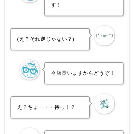
す！
(え？それ逆じゃない？)
今店長いますからどうぞ！
え？ちょ・・・待っ！？